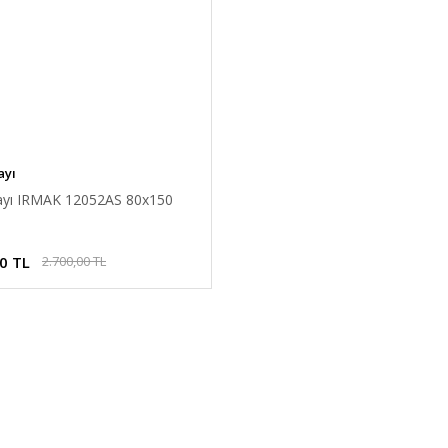
ayı
rayı IRMAK 12052AS 80x150
0 TL
2.700,00 TL