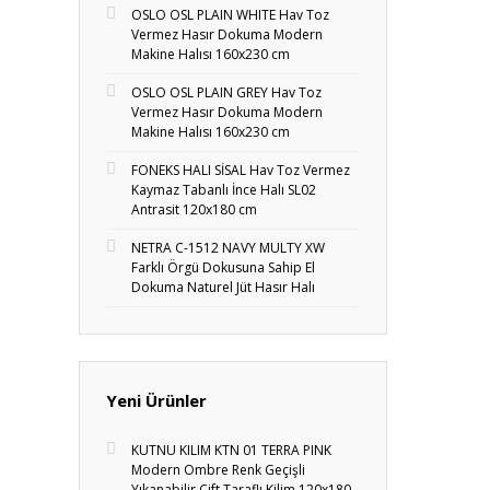
OSLO OSL PLAIN WHITE Hav Toz
Vermez Hasır Dokuma Modern
Makine Halısı 160x230 cm
OSLO OSL PLAIN GREY Hav Toz
Vermez Hasır Dokuma Modern
Makine Halısı 160x230 cm
FONEKS HALI SİSAL Hav Toz Vermez
Kaymaz Tabanlı İnce Halı SL02
Antrasit 120x180 cm
NETRA C-1512 NAVY MULTY XW
Farklı Örgü Dokusuna Sahip El
Dokuma Naturel Jüt Hasır Halı
Yeni Ürünler
KUTNU KILIM KTN 01 TERRA PINK
Modern Ombre Renk Geçişli
Yıkanabilir Çift Taraflı Kilim 120x180