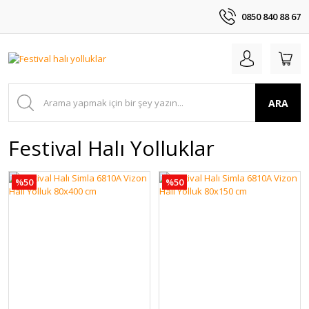
0850 840 88 67
ARA
Festival Halı Yolluklar
%50
%50