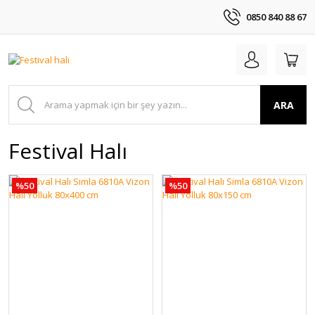
0850 840 88 67
ARA
Festival Halı
%50
%50