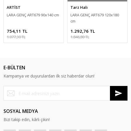
ARTİST
Tarz Halı
LARA GENÇ ART679 90x140 cm
LARA GENÇ ART679 120x180
cm
754,11 TL
1.292,76 TL
1.077,30 TL
1.846,80 TL
E-BÜLTEN
Kampanya ve duyurulardan ilk siz haberdar olun!
SOSYAL MEDYA
Bizi takip edin, kârlı çıkın!