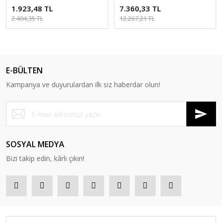
cm
Renk Halı
1.923,48 TL
7.360,33 TL
2.404,35 TL
12.267,21 TL
E-BÜLTEN
Kampanya ve duyurulardan ilk siz haberdar olun!
SOSYAL MEDYA
Bizi takip edin, kârlı çıkın!