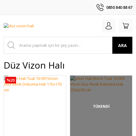
0850 840 88 67
ARA
Düz Vizon Halı
%20
TÜKENDİ