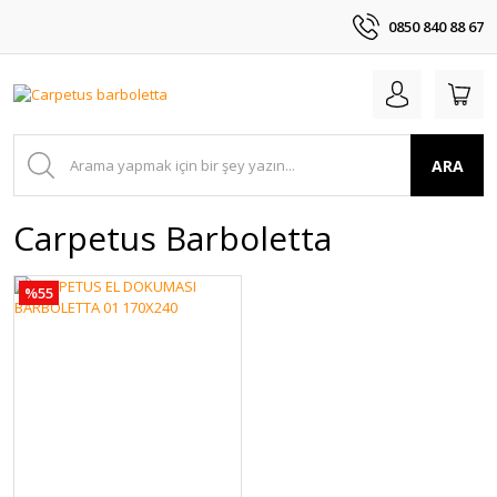
0850 840 88 67
ARA
Carpetus Barboletta
%55