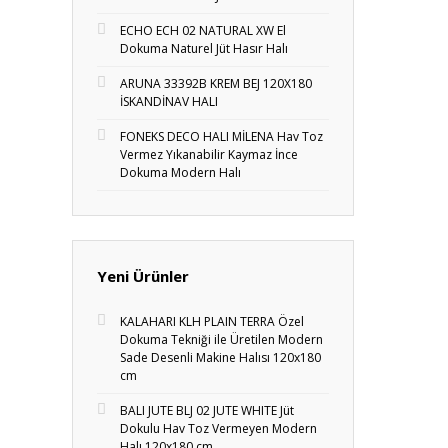
ECHO ECH 02 NATURAL XW El
Dokuma Naturel Jüt Hasır Halı
ARUNA 33392B KREM BEJ 120X180
İSKANDİNAV HALI
FONEKS DECO HALI MİLENA Hav Toz
Vermez Yıkanabilir Kaymaz İnce
Dokuma Modern Halı
Yeni Ürünler
KALAHARI KLH PLAIN TERRA Özel
Dokuma Tekniği ile Üretilen Modern
Sade Desenli Makine Halısı 120x180
cm
BALI JUTE BLJ 02 JUTE WHITE Jüt
Dokulu Hav Toz Vermeyen Modern
Halı 120x180 cm