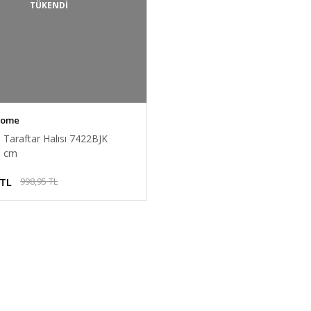
TÜKENDİ
Home
 Taraftar Halısı 7422BJK
0 cm
 TL
998,95 TL