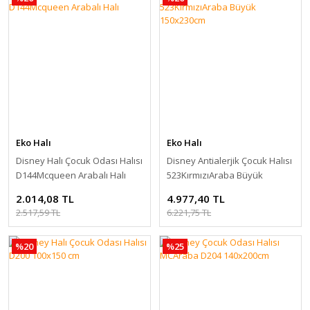
Eko Halı
Eko Halı
Disney Halı Çocuk Odası Halısı
Disney Antialerjik Çocuk Halısı
D144Mcqueen Arabalı Halı
523KırmızıAraba Büyük
150x230cm
2.014,08 TL
4.977,40 TL
2.517,59 TL
6.221,75 TL
%20
%25