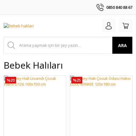
0850 840 88 67
ARA
Bebek Halıları
%20
%25