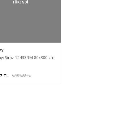
TÜKENDİ
ayı
rayı Şiraz 12433RM 80x300 cm
7 TL
6.101,33 TL