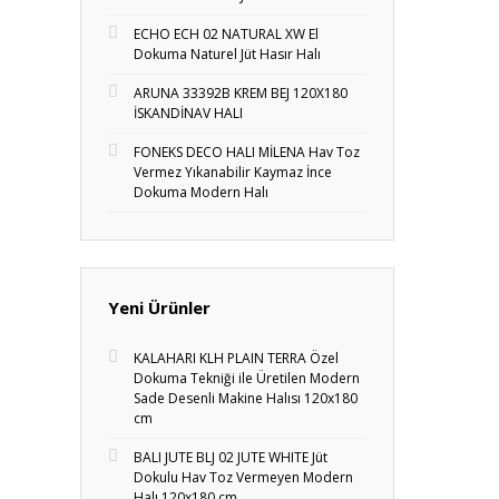
ECHO ECH 02 NATURAL XW El
Dokuma Naturel Jüt Hasır Halı
ARUNA 33392B KREM BEJ 120X180
İSKANDİNAV HALI
FONEKS DECO HALI MİLENA Hav Toz
Vermez Yıkanabilir Kaymaz İnce
Dokuma Modern Halı
Yeni Ürünler
KALAHARI KLH PLAIN TERRA Özel
Dokuma Tekniği ile Üretilen Modern
Sade Desenli Makine Halısı 120x180
cm
BALI JUTE BLJ 02 JUTE WHITE Jüt
Dokulu Hav Toz Vermeyen Modern
Halı 120x180 cm