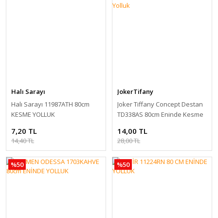
Halı Sarayı
JokerTifany
Halı Sarayı 11987ATH 80cm
Joker Tiffany Concept Destan
KESME YOLLUK
TD338AS 80cm Eninde Kesme
Yolluk
7,20 TL
14,00 TL
14,40 TL
28,00 TL
%50
%50