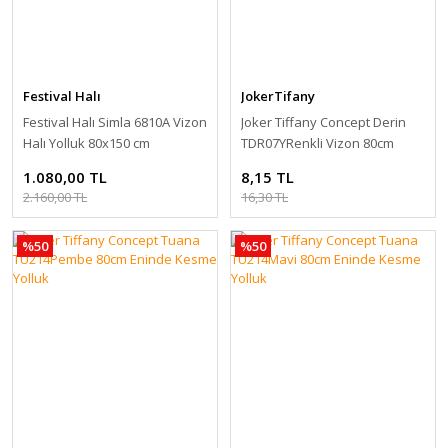
Festival Halı
JokerTifany
Festival Halı Simla 6810A Vizon
Joker Tiffany Concept Derin
Halı Yolluk 80x150 cm
TDR07YRenkli Vizon 80cm
Kesme Yolluk
1.080,00 TL
8,15 TL
2.160,00 TL
16,30 TL
%50
%50