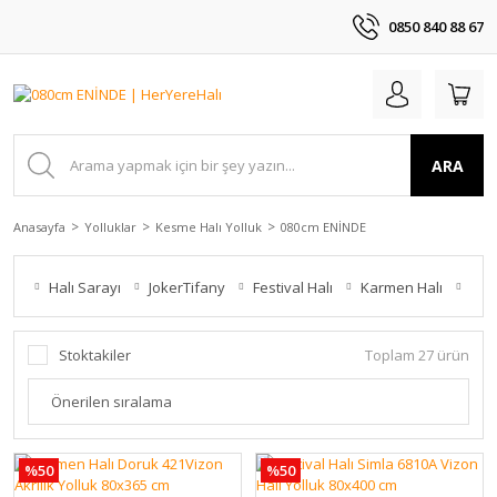
0850 840 88 67
ARA
Anasayfa
Yolluklar
Kesme Halı Yolluk
080cm ENİNDE
Halı Sarayı
JokerTifany
Festival Halı
Karmen Halı
Yam
Stoktakiler
Toplam 27 ürün
%50
%50