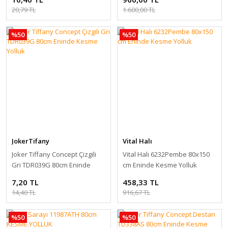
20,79 TL
1.600,00 TL
%50
%50
JokerTifany
Vital Halı
Joker Tiffany Concept Çizgili
Vital Halı 6232Pembe 80x150
Gri TDR039G 80cm Eninde
cm Eninde Kesme Yolluk
Kesme Yolluk
7,20 TL
458,33 TL
14,40 TL
916,67 TL
%50
%50