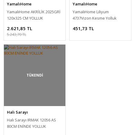
YamalıHome
YamalıHome
YamalıHome AKRİLİK 2025GRİ
YamalıHome Liliyum
120x325 CM YOLLUK
4737Vizon Kesme Yolluk
80x200 cm
2.621,85 TL
451,73 TL
5.243,70 TL
TÜKENDİ
Halı Sarayı
Halı Sarayı IRMAK 12056 AS
80CM ENİNDE YOLLUK