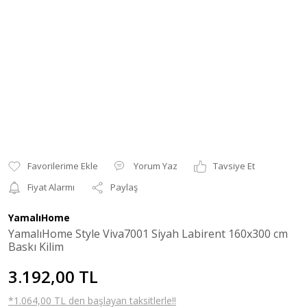
Yorum Yaz
Tavsiye Et
Fiyat Alarmı
Paylaş
YamalıHome
YamalıHome Style Viva7001 Siyah Labirent 160x300 cm
Baskı Kilim
3.192,00 TL
*1.064,00 TL den başlayan taksitlerle!!