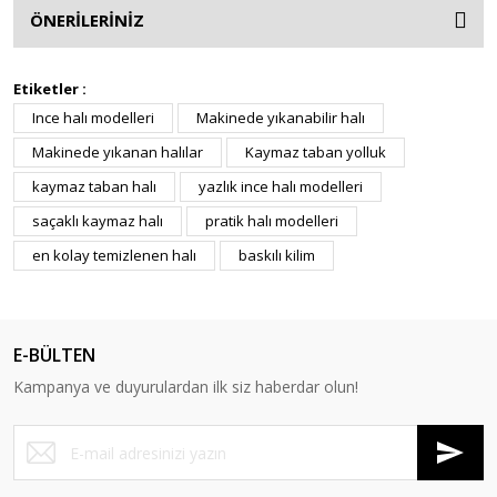
ÖNERİLERİNİZ
Etiketler :
Ince halı modelleri
Makinede yıkanabilir halı
Makinede yıkanan halılar
Kaymaz taban yolluk
kaymaz taban halı
yazlık ince halı modelleri
saçaklı kaymaz halı
pratik halı modelleri
en kolay temizlenen halı
baskılı kilim
E-BÜLTEN
Kampanya ve duyurulardan ilk siz haberdar olun!