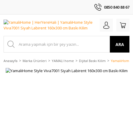
0850 840 88 67
ARA
Anasayfa
Marka Ürünleri
YAMALI home
Dijital Baskı Kilim
YamalıHome St