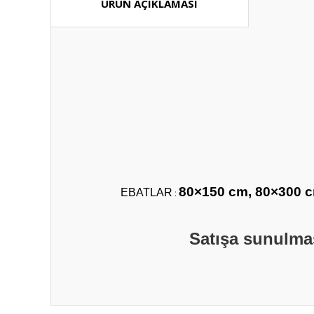
ÜRÜN AÇIKLAMASI
80×150 cm, 80×300 c
EBATLAR
:
Satışa sunulması