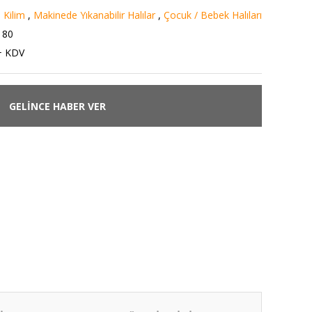
ı Kilim
,
Makinede Yıkanabilir Halılar
,
Çocuk / Bebek Halıları
180
+ KDV
GELİNCE HABER VER