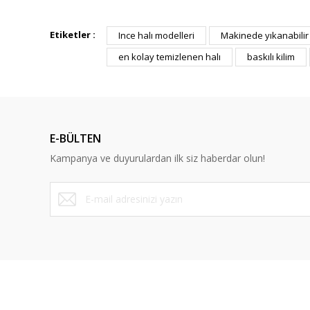
Bu ürünün fiyat bilgisi, resim, ürün açıklamalarında ve diğ
Görüş ve önerileriniz için teşekkür ederiz.
Etiketler :
Ince halı modelleri
Makinede yıkanabilir 
en kolay temizlenen halı
baskılı kilim
Ürün resmi kalitesiz, bozuk veya görüntülenemiyor.
Ürün açıklamasında eksik bilgiler bulunuyor.
Ürün bilgilerinde hatalar bulunuyor.
Ürün fiyatı diğer sitelerden daha pahalı.
E-BÜLTEN
Bu ürüne benzer farklı alternatifler olmalı.
Kampanya ve duyurulardan ilk siz haberdar olun!