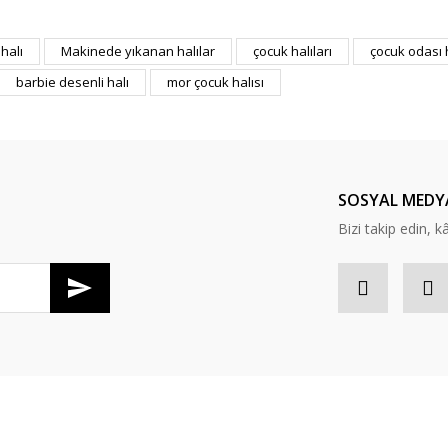
er konularda yetersiz gördüğünüz noktaları öneri formunu kullanarak tarafım
halı
Makinede yıkanan halılar
çocuk halıları
çocuk odası 
Bu ürüne ilk yorumu siz yapın!
barbie desenli halı
mor çocuk halısı
Yorum Yaz
SOSYAL MEDY
Bizi takip edin, kâr
Gönder