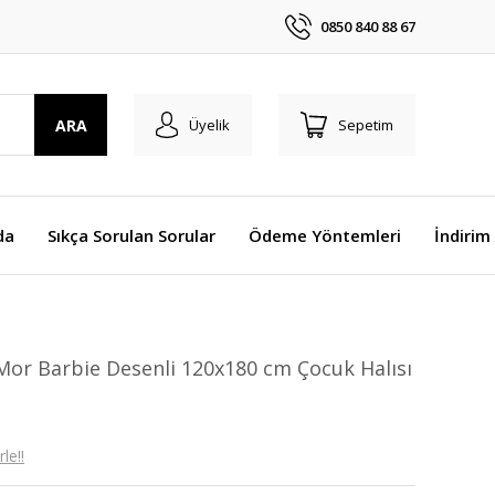
0850 840 88 67
ARA
Üyelik
Sepetim
da
Sıkça Sorulan Sorular
Ödeme Yöntemleri
İndirim
or Barbie Desenli 120x180 cm Çocuk Halısı
le!!