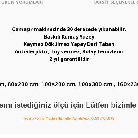
ÜRÜN YORUMLARI
TAKSİT SEÇENEKLER
Çamaşır makinesinde 30 derecede yıkanabilir.
Baskılı Kumaş Yüzey
Kaymaz Dökülmez Yapay Deri Taban
Antialerjiktir, Tüy vermez, Kolay temizlenir
2 yıl garantilidir
m, 80x200 cm, 100×200 cm, 100x300 cm , 160x2
nı istediğiniz ölçü için Lütfen bizimle 
İletişim Formu
Müsteri Hizmetleri WhatsApp : 0850 840 88 67