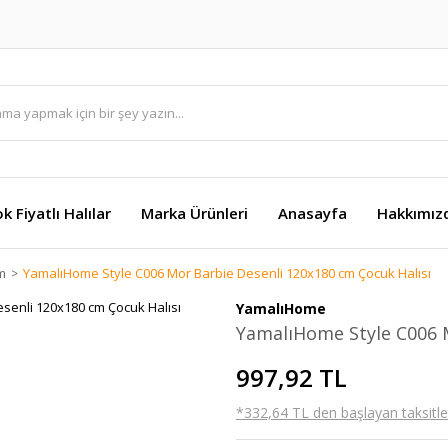
k Fiyatlı Halılar
Marka Ürünleri
Anasayfa
Hakkımız
im
YamalıHome Style C006 Mor Barbie Desenli 120x180 cm Çocuk Halısı
YamalıHome
YamalıHome Style C006 M
997,92 TL
*332,64 TL den başlayan taksitler