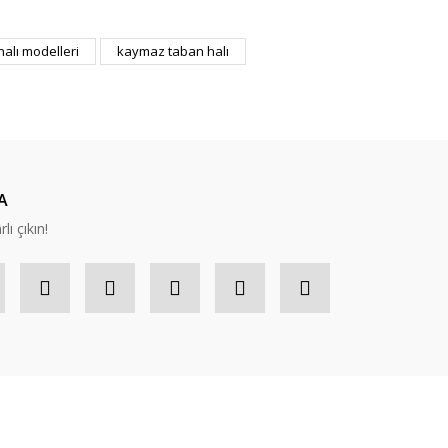
ıza iletebilirsiniz.
halı modelleri
kaymaz taban halı
A
lı çıkın!