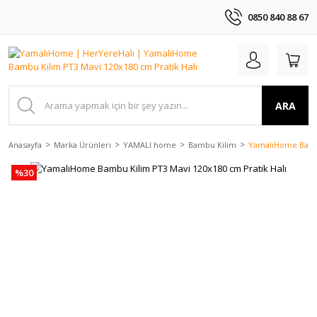
0850 840 88 67
ARA
Anasayfa
Marka Ürünleri
YAMALI home
Bambu Kilim
YamalıHome Bambu
%30