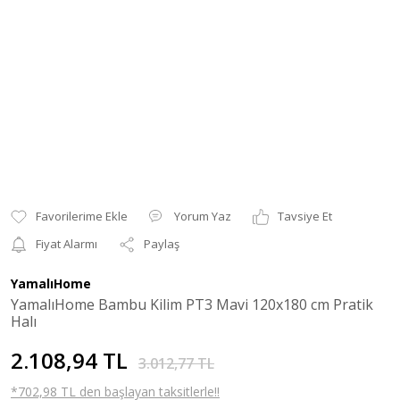
Yorum Yaz
Tavsiye Et
Fiyat Alarmı
Paylaş
YamalıHome
YamalıHome Bambu Kilim PT3 Mavi 120x180 cm Pratik
Halı
2.108,94 TL
3.012,77 TL
*702,98 TL den başlayan taksitlerle!!