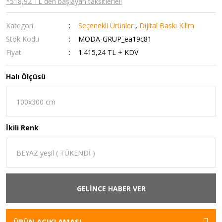
*518,92 TL den başlayan taksitlerle!!
Kategori
Seçenekli Ürünler
,
Dijital Baskı Kilim
Stok Kodu
MODA-GRUP_ea19c81
Fiyat
1.415,24 TL + KDV
Halı Ölçüsü
İkili Renk
GELİNCE HABER VER
ÜRÜN AÇIKLAMASI