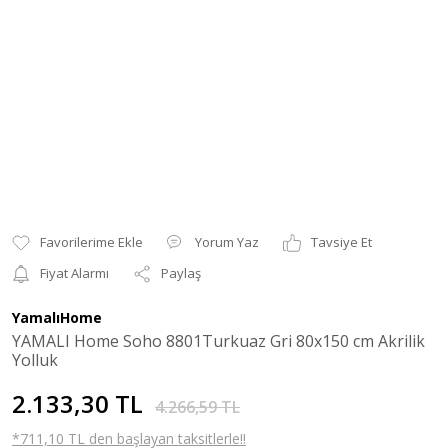
Yorum Yaz
Tavsiye Et
Fiyat Alarmı
Paylaş
YamalıHome
YAMALI Home Soho 8801Turkuaz Gri 80x150 cm Akrilik
Yolluk
2.133,30 TL
4.266,59 TL
*711,10 TL den başlayan taksitlerle!!