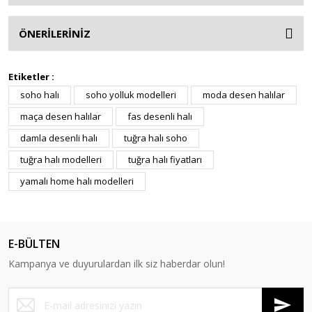
ÖNERİLERİNİZ
Etiketler :
soho halı
soho yolluk modelleri
moda desen halılar
maça desen halılar
fas desenli halı
damla desenli halı
tuğra halı soho
tuğra halı modelleri
tuğra halı fiyatları
yamalı home halı modelleri
E-BÜLTEN
Kampanya ve duyurulardan ilk siz haberdar olun!