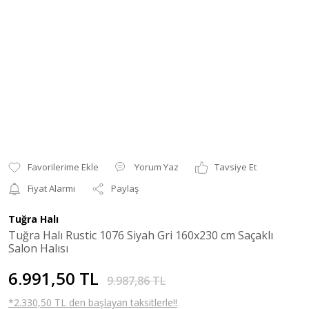
Yorum Yaz
Tavsiye Et
Fiyat Alarmı
Paylaş
Tuğra Halı
Tuğra Halı Rustic 1076 Siyah Gri 160x230 cm Saçaklı
Salon Halısı
6.991,50 TL
9.987,86 TL
*2.330,50 TL den başlayan taksitlerle!!