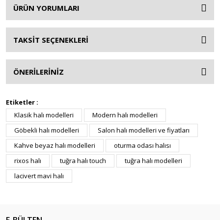
ÜRÜN YORUMLARI
TAKSİT SEÇENEKLERİ
ÖNERİLERİNİZ
Etiketler :
Klasik halı modelleri
Modern halı modelleri
Göbekli halı modelleri
Salon halı modelleri ve fiyatları
Kahve beyaz halı modelleri
oturma odası halısı
rixos halı
tuğra halı touch
tuğra halı modelleri
lacivert mavi halı