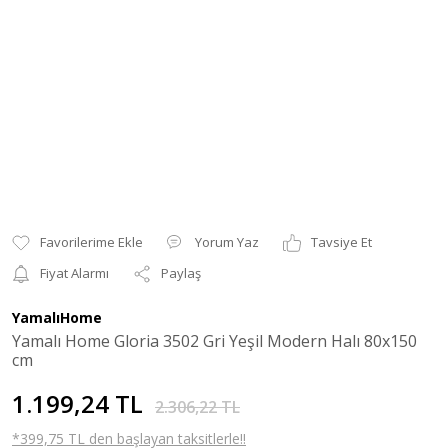
Yorum Yaz
Tavsiye Et
Fiyat Alarmı
Paylaş
YamalıHome
Yamalı Home Gloria 3502 Gri Yeşil Modern Halı 80x150
cm
1.199,24 TL
2.306,22 TL
*399,75 TL den başlayan taksitlerle!!