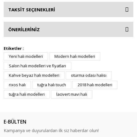
TAKSİT SEÇENEKLERİ
ÖNERİLERİNİZ
Etiketler :
Yeni halı modelleri
Modern halı modelleri
Salon halı modelleri ve fiyatları
Kahve beyaz halı modelleri
oturma odası halısı
rixos halı
tuğra halı touch
2018 halı modelleri
tuğra halı modelleri
lacivert mavi halı
E-BÜLTEN
Kampanya ve duyurulardan ilk siz haberdar olun!