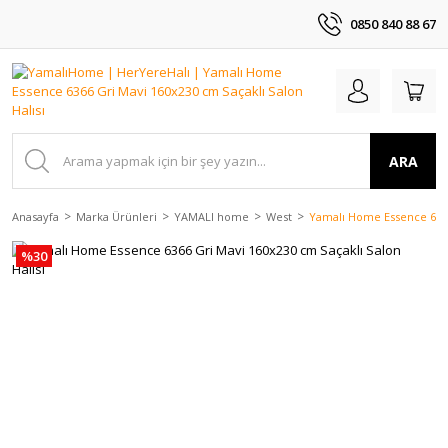
0850 840 88 67
ARA
Anasayfa
Marka Ürünleri
YAMALI home
West
Yamalı Home Essence 6366 
%30