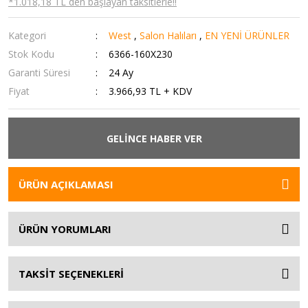
*1.018,18 TL den başlayan taksitlerle!!
Kategori
West
,
Salon Halıları
,
EN YENİ ÜRÜNLER
Stok Kodu
6366-160X230
Garanti Süresi
24 Ay
Fiyat
3.966,93 TL + KDV
GELİNCE HABER VER
ÜRÜN AÇIKLAMASI
ÜRÜN YORUMLARI
TAKSİT SEÇENEKLERİ