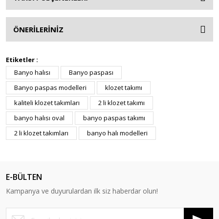
ÖNERİLERİNİZ
Etiketler :
Banyo halısı
Banyo paspası
Banyo paspas modelleri
klozet takımı
kaliteli klozet takımları
2 li klozet takımı
banyo halısı oval
banyo paspas takımı
2 li klozet takımları
banyo halı modelleri
E-BÜLTEN
Kampanya ve duyurulardan ilk siz haberdar olun!