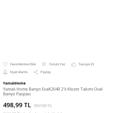
Yorum Yaz
Tavsiye Et
Fiyat Alarmı
Paylaş
YamalıHome
Yamalı Home Banyo EvaK2040 2'li Klozet Takımı Oval
Banyo Paspası
498,99 TL
997,99 TL