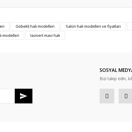
er konularda yetersiz gördüğünüz noktaları öneri formunu kullanarak tarafım
eri
Göbekli halı modelleri
Salon halı modelleri ve fiyatları
Bu ürüne ilk yorumu siz yapın!
lı modelleri
lacivert mavi halı
Yorum Yaz
SOSYAL MEDY
Bizi takip edin, kâr
Gönder