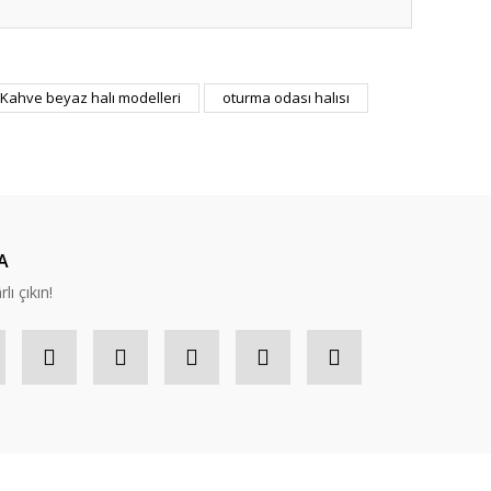
ıza iletebilirsiniz.
Kahve beyaz halı modelleri
oturma odası halısı
A
lı çıkın!