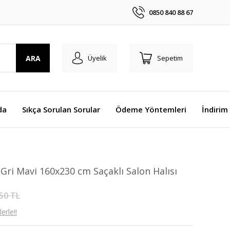
0850 840 88 67
ARA
Üyelik
Sepetim
da
Sıkça Sorulan Sorular
Ödeme Yöntemleri
İndirim
Gri Mavi 160x230 cm Saçaklı Salon Halısı
50 TL
erle!!