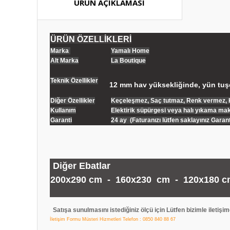
ÜRÜN AÇIKLAMASI
ÜRÜN ÖZELLİKLERİ
Marka
Yamalı Home
Alt Marka
La Boutique
Teknik Özellikler
1
2 mm hav yüksekliğinde, yün tuşel
Diğer Özellikler
Keçeleşmez, Saç tutmaz, Renk vermez, Kol
Kullanım
Elektirik süpürgesi veya halı yıkama makin
Garanti
24 ay (Faturanızı lütfen saklayınız Garant
Diğer Ebatlar
200x290 cm - 160x230 cm - 120x180 c
Satışa sunulmasını istediğiniz ölçü için Lütfen bizimle iletişi
İletişim Formu
Müsteri Hizmetleri Telefon : 0850 840 88 67