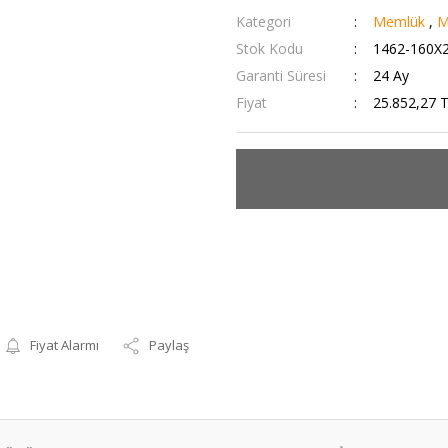
Kategori
Memlük
,
M
Stok Kodu
1462-160X
Garanti Süresi
24 Ay
Fiyat
25.852,27 
Fiyat Alarmı
Paylaş