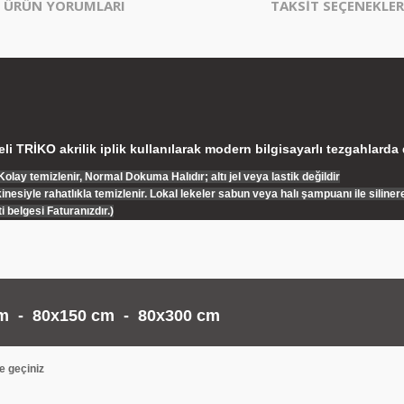
ÜRÜN YORUMLARI
TAKSİT SEÇENEKLER
i TRİKO akrilik iplik kullanılarak modern bilgisayarlı tezgahlard
ay temizlenir, Normal Dokuma Halıdır; altı jel veya lastik değildir
esiyle rahatlıkla temizlenir. Lokal lekeler sabun veya halı şampuanı ile silinere
i belgesi Faturanızdır.)
m - 80x150 cm - 80x300 cm
me geçiniz