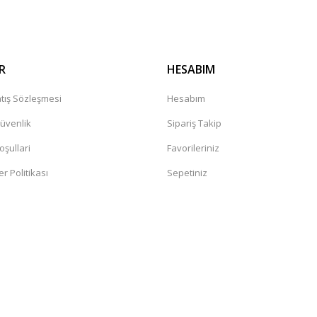
R
HESABIM
tış Sözleşmesi
Hesabım
Güvenlik
Sipariş Takip
oşullari
Favorileriniz
er Politikası
Sepetiniz