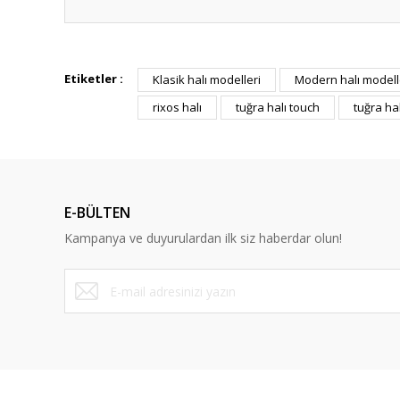
Bu ürünün fiyat bilgisi, resim, ürün açıklamalarında ve diğ
Görüş ve önerileriniz için teşekkür ederiz.
Etiketler :
Klasik halı modelleri
Modern halı modell
rixos halı
tuğra halı touch
tuğra ha
Ürün resmi kalitesiz, bozuk veya görüntülenemiyor.
Ürün açıklamasında eksik bilgiler bulunuyor.
Ürün bilgilerinde hatalar bulunuyor.
Ürün fiyatı diğer sitelerden daha pahalı.
E-BÜLTEN
Bu ürüne benzer farklı alternatifler olmalı.
Kampanya ve duyurulardan ilk siz haberdar olun!