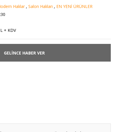
odern Halılar
,
Salon Halıları
,
EN YENİ ÜRÜNLER
230
TL + KDV
GELİNCE HABER VER