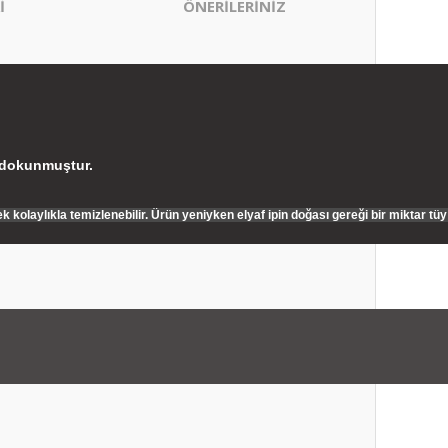
İ
ÖNERİLERİNİZ
a dokunmuştur.
k kolaylıkla temizlenebilir. Ürün yeniyken elyaf ipin doğası gereği bir miktar tü