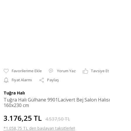
Yorum Yaz
Tavsiye Et
Fiyat Alarmı
Paylaş
Tuğra Halı
Tuğra Halı Gülhane 9901Lacivert Bej Salon Halısı
160x230 cm
3.176,25 TL
4.537,50 TL
*1.058,75 TL den başlayan taksitlerle!!