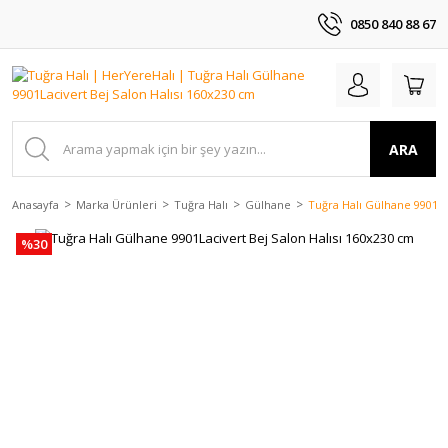
0850 840 88 67
ARA
Anasayfa
Marka Ürünleri
Tuğra Halı
Gülhane
Tuğra Halı Gülhane 9901La
%30