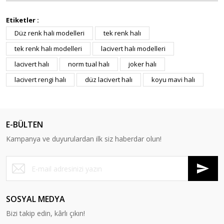
Etiketler :
Düz renk hali modelleri
tek renk halı
tek renk halı modelleri
lacivert halı modelleri
lacivert halı
norm tual halı
joker halı
lacivert rengi halı
düz lacivert halı
koyu mavi halı
E-BÜLTEN
Kampanya ve duyurulardan ilk siz haberdar olun!
SOSYAL MEDYA
Bizi takip edin, kârlı çıkın!