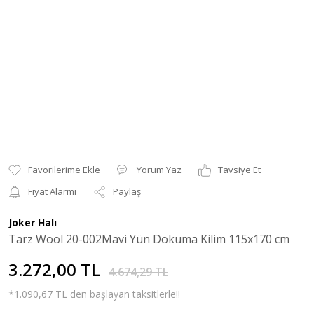
Yorum Yaz
Tavsiye Et
Fiyat Alarmı
Paylaş
Joker Halı
Tarz Wool 20-002Mavi Yün Dokuma Kilim 115x170 cm
3.272,00 TL
4.674,29 TL
*1.090,67 TL den başlayan taksitlerle!!