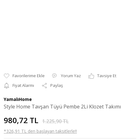
Yorum Yaz
Tavsiye Et
Fiyat Alarmı
Paylaş
YamalıHome
Style Home Tavşan Tüyü Pembe 2Li Klozet Takımı
980,72 TL
1.225,90 TL
*326,91 TL den başlayan taksitlerle!!