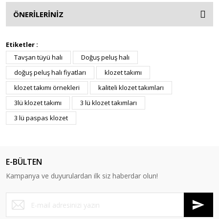
ÖNERİLERİNİZ
Etiketler :
Tavşan tüyü halı
Doğuş peluş halı
doğuş peluş halı fiyatları
klozet takımı
klozet takımı örnekleri
kaliteli klozet takımları
3lü klozet takımı
3 lü klozet takımları
3 lü paspas klozet
E-BÜLTEN
Kampanya ve duyurulardan ilk siz haberdar olun!