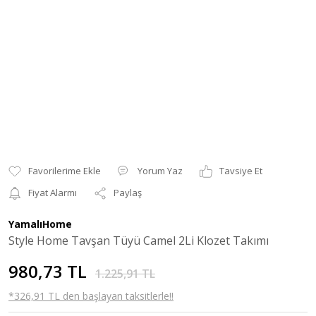
Yorum Yaz
Tavsiye Et
Fiyat Alarmı
Paylaş
YamalıHome
Style Home Tavşan Tüyü Camel 2Li Klozet Takımı
980,73 TL
1.225,91 TL
*326,91 TL den başlayan taksitlerle!!