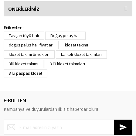
ÖNERİLERİNİZ
Etiketler :
Tavşan tüyü halı
Doğuş peluş halı
doğuş peluş halı fiyatları
klozet takımı
klozet takımı örnekleri
kaliteli klozet takımları
3lü klozet takımı
3 lü klozet takımları
3 lü paspas klozet
E-BÜLTEN
Kampanya ve duyurulardan ilk siz haberdar olun!