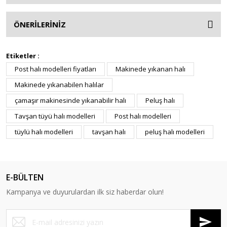
ÖNERİLERİNİZ
Etiketler :
Post halı modelleri fiyatları
Makinede yıkanan halı
Makinede yıkanabilen halılar
çamaşır makinesinde yıkanabilir halı
Peluş halı
Tavşan tüyü halı modelleri
Post halı modelleri
tüylü halı modelleri
tavşan halı
peluş halı modelleri
E-BÜLTEN
Kampanya ve duyurulardan ilk siz haberdar olun!