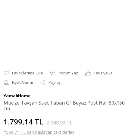
Yorum Yaz
Tavsiye Et
Fiyat Alarmı
Paylaş
YamalıHome
Mucize Tavşan Süet Taban GTBeyaz Post Halı 80x150
cm
1.799,14 TL
2.248,92 TL
*599,71 TL den başlayan taksitlerle!!