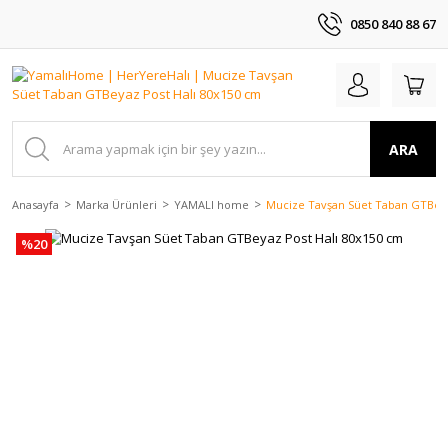
0850 840 88 67
ARA
Anasayfa
Marka Ürünleri
YAMALI home
Mucize Tavşan Süet Taban GTBeya
%20