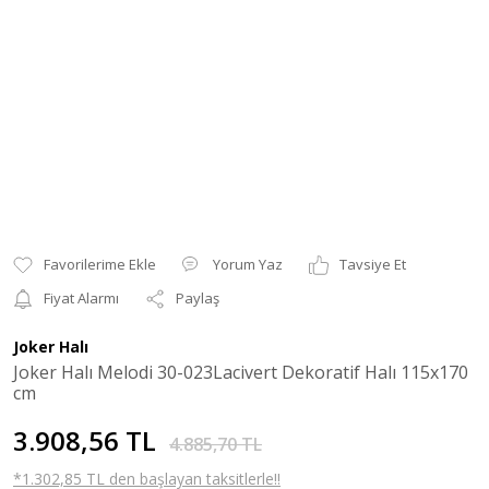
Yorum Yaz
Tavsiye Et
Fiyat Alarmı
Paylaş
Joker Halı
Joker Halı Melodi 30-023Lacivert Dekoratif Halı 115x170
cm
3.908,56 TL
4.885,70 TL
*1.302,85 TL den başlayan taksitlerle!!