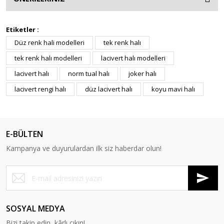
Etiketler :
Düz renk hali modelleri
tek renk halı
tek renk halı modelleri
lacivert halı modelleri
lacivert halı
norm tual halı
joker halı
lacivert rengi halı
düz lacivert halı
koyu mavi halı
E-BÜLTEN
Kampanya ve duyurulardan ilk siz haberdar olun!
SOSYAL MEDYA
Bizi takip edin, kârlı çıkın!