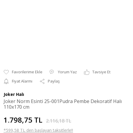
Yorum Yaz
Tavsiye Et
Fiyat Alarmı
Paylaş
Joker Halı
Joker Norm Esinti 25-001Pudra Pembe Dekoratif Halı
110x170 cm
1.798,75 TL
2.116,18 TL
*599,58 TL den başlayan taksitlerle!!