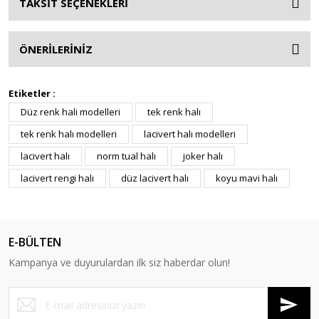
TAKSİT SEÇENEKLERİ
ÖNERİLERİNİZ
Etiketler :
Düz renk hali modelleri
tek renk halı
tek renk halı modelleri
lacivert halı modelleri
lacivert halı
norm tual halı
joker halı
lacivert rengi halı
düz lacivert halı
koyu mavi halı
E-BÜLTEN
Kampanya ve duyurulardan ilk siz haberdar olun!