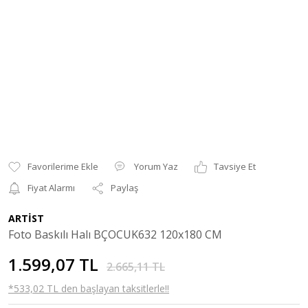
Yorum Yaz
Tavsiye Et
Fiyat Alarmı
Paylaş
ARTİST
Foto Baskılı Halı BÇOCUK632 120x180 CM
1.599,07 TL
2.665,11 TL
*533,02 TL den başlayan taksitlerle!!