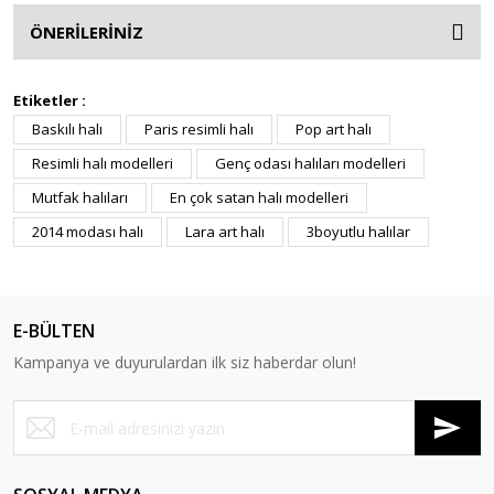
ÖNERİLERİNİZ
Etiketler :
Baskılı halı
Paris resimli halı
Pop art halı
Resimli halı modelleri
Genç odası halıları modelleri
Mutfak halıları
En çok satan halı modelleri
2014 modası halı
Lara art halı
3boyutlu halılar
E-BÜLTEN
Kampanya ve duyurulardan ilk siz haberdar olun!