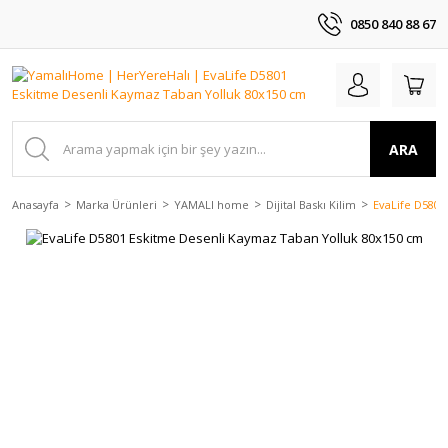
0850 840 88 67
ARA
Anasayfa
Marka Ürünleri
YAMALI home
Dijital Baskı Kilim
EvaLife D5801