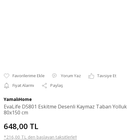
Yorum Yaz
Tavsiye Et
Fiyat Alarmı
Paylaş
YamalıHome
EvaLife D5801 Eskitme Desenli Kaymaz Taban Yolluk
80x150 cm
648,00 TL
*216,00 TL den başlayan taksitlerle!!