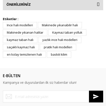
ÖNERİLERİNİZ
Etiketler :
Ince halı modelleri
Makinede yıkanabilir halı
Makinede yıkanan halılar
Kaymaz taban yolluk
kaymaz taban halı
yazlık ince halı modelleri
saçaklı kaymaz halı
pratik halı modelleri
en kolay temizlenen halı
baskılı kilim
E-BÜLTEN
Kampanya ve duyurulardan ilk siz haberdar olun!