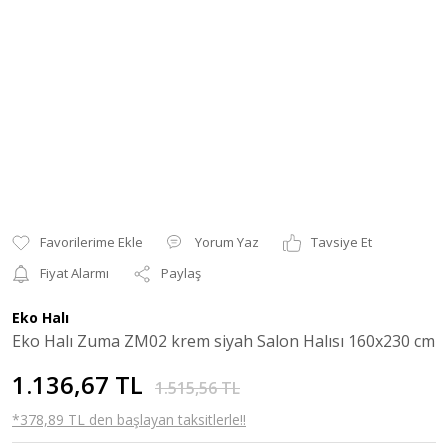
Yorum Yaz
Tavsiye Et
Fiyat Alarmı
Paylaş
Eko Halı
Eko Halı Zuma ZM02 krem siyah Salon Halısı 160x230 cm
1.136,67 TL
1.515,56 TL
*378,89 TL den başlayan taksitlerle!!