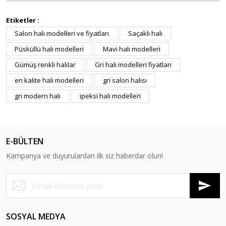
Etiketler :
Salon halı modelleri ve fiyatları
Saçaklı halı
Püsküllü halı modelleri
Mavi halı modelleri
Gümüş renkli halılar
Gri halı modelleri fiyatları
en kalite halı modelleri
gri salon halısı
gri modern halı
ipeksi halı modelleri
E-BÜLTEN
Kampanya ve duyurulardan ilk siz haberdar olun!
SOSYAL MEDYA