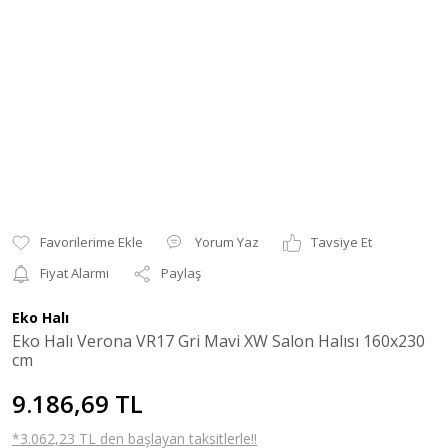
Yorum Yaz
Tavsiye Et
Fiyat Alarmı
Paylaş
Eko Halı
Eko Halı Verona VR17 Gri Mavi XW Salon Halısı 160x230
cm
9.186,69 TL
*3.062,23 TL den başlayan taksitlerle!!