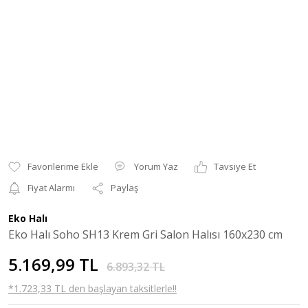
Yorum Yaz
Tavsiye Et
Fiyat Alarmı
Paylaş
Eko Halı
Eko Halı Soho SH13 Krem Gri Salon Halısı 160x230 cm
5.169,99 TL
6.893,32 TL
*1.723,33 TL den başlayan taksitlerle!!