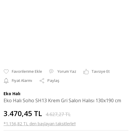
Yorum Yaz
Tavsiye Et
Fiyat Alarmı
Paylaş
Eko Halı
Eko Halı Soho SH13 Krem Gri Salon Halısı 130x190 cm
3.470,45 TL
4.627,27 TL
*1.156,82 TL den başlayan taksitlerle!!