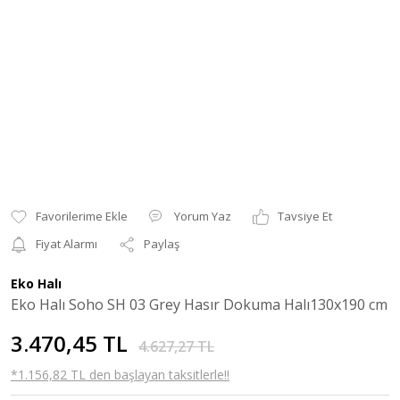
Yorum Yaz
Tavsiye Et
Fiyat Alarmı
Paylaş
Eko Halı
Eko Halı Soho SH 03 Grey Hasır Dokuma Halı130x190 cm
3.470,45 TL
4.627,27 TL
*1.156,82 TL den başlayan taksitlerle!!