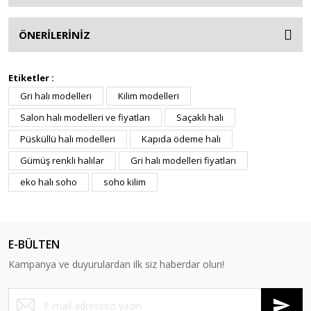
ÖNERİLERİNİZ
Etiketler :
Gri halı modelleri
Kilim modelleri
Salon halı modelleri ve fiyatları
Saçaklı halı
Püsküllü halı modelleri
Kapıda ödeme halı
Gümüş renkli halılar
Gri halı modelleri fiyatları
eko halı soho
soho kilim
E-BÜLTEN
Kampanya ve duyurulardan ilk siz haberdar olun!