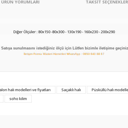
ÜRÜN YORUMLARI
TAKSİT SEÇENEKLER
Diğer Ölçüler : 80x150 -80x300 - 130x190 - 160x230 - 200x290
Satışa sunulmasını istediğiniz ölçü için Lütfen bizimle iletişime geçiniz
İletişim Formu
Müsteri Hizmetleri WhatsApp : 0850 840 88 67
er konularda yetersiz gördüğünüz noktaları öneri formunu kullanarak tarafım
alon halı modelleri ve fiyatları
Saçaklı halı
Püsküllü halı modelle
Bu ürüne ilk yorumu siz yapın!
soho kilim
Yorum Yaz