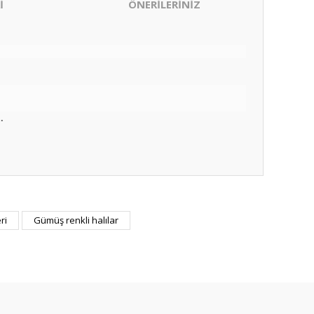
İ
ÖNERİLERİNİZ
.
ıza iletebilirsiniz.
ri
Gümüş renkli halılar