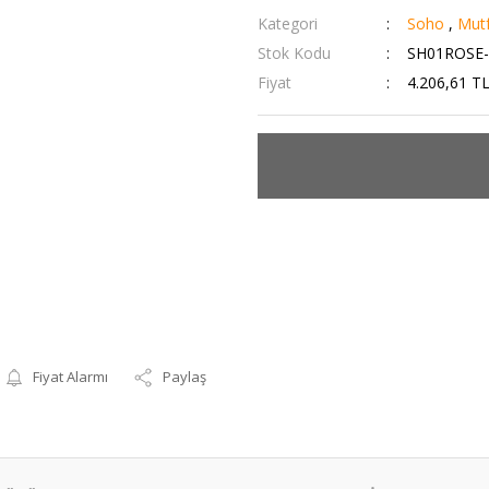
Kategori
Soho
,
Mutf
Stok Kodu
SH01ROSE-
Fiyat
4.206,61 T
Fiyat Alarmı
Paylaş