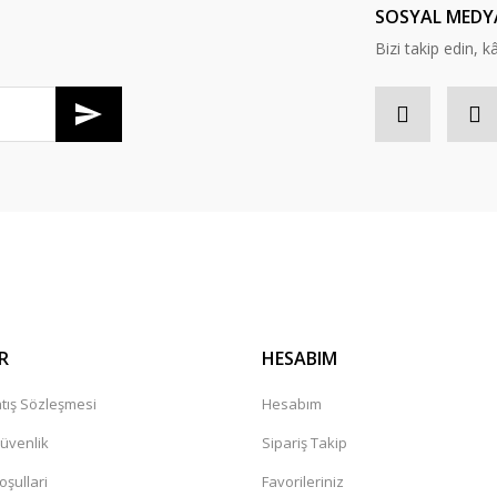
SOSYAL MEDY
Bizi takip edin, kâr
Gönder
R
HESABIM
tış Sözleşmesi
Hesabım
Güvenlik
Sipariş Takip
oşullari
Favorileriniz