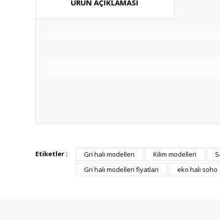
ÜRÜN AÇIKLAMASI
Bu ürünün fiyat bilgisi, resim, ürün açıklamalarında ve diğ
Görüş ve önerileriniz için teşekkür ederiz.
Etiketler :
Gri halı modelleri
Kilim modelleri
S
Gri halı modelleri fiyatları
eko halı soho
Ürün resmi kalitesiz, bozuk veya görüntülenemiyor.
Ürün açıklamasında eksik bilgiler bulunuyor.
Ürün bilgilerinde hatalar bulunuyor.
Ürün fiyatı diğer sitelerden daha pahalı.