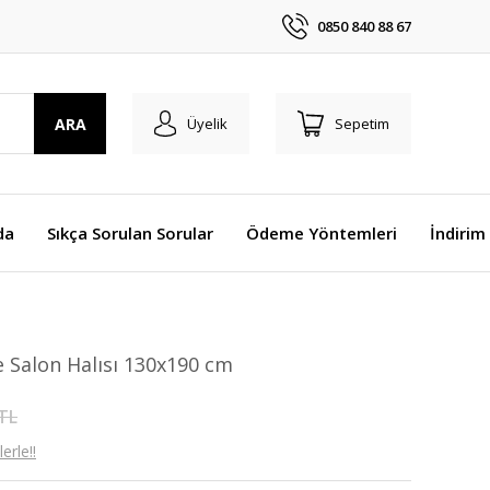
0850 840 88 67
ARA
Üyelik
Sepetim
da
Sıkça Sorulan Sorular
Ödeme Yöntemleri
İndirim
e Salon Halısı 130x190 cm
 TL
erle!!