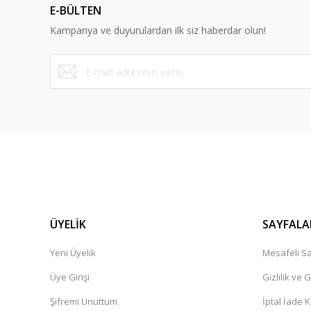
E-BÜLTEN
Bu ürüne benzer farklı alternatifler olmalı.
Kampanya ve duyurulardan ilk siz haberdar olun!
ÜYELİK
SAYFALA
Yeni Üyelik
Mesafeli Sa
Üye Girişi
Gizlilik ve 
Şifremi Unuttum
İptal İade K