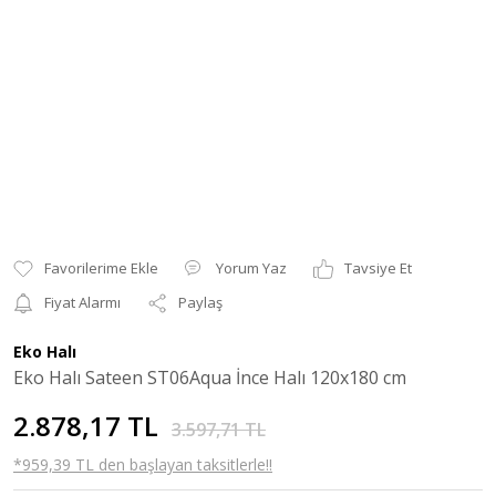
Yorum Yaz
Tavsiye Et
Fiyat Alarmı
Paylaş
Eko Halı
Eko Halı Sateen ST06Aqua İnce Halı 120x180 cm
2.878,17 TL
3.597,71 TL
*959,39 TL den başlayan taksitlerle!!