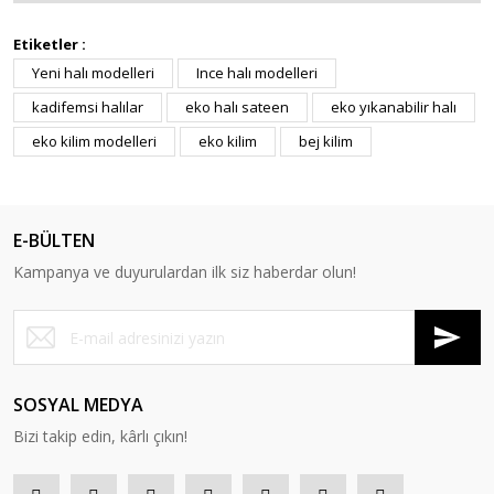
Etiketler :
Yeni halı modelleri
Ince halı modelleri
kadifemsi halılar
eko halı sateen
eko yıkanabilir halı
eko kilim modelleri
eko kilim
bej kilim
E-BÜLTEN
Kampanya ve duyurulardan ilk siz haberdar olun!
SOSYAL MEDYA
Bizi takip edin, kârlı çıkın!