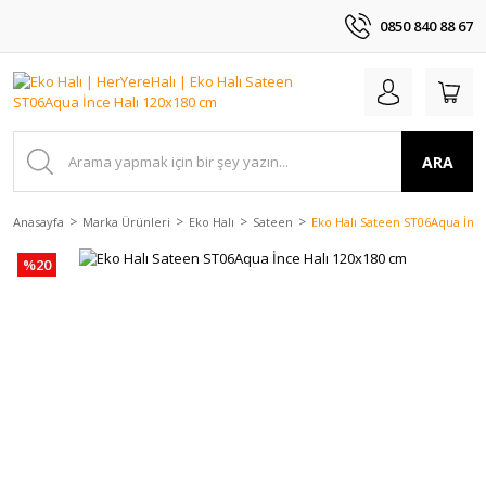
0850 840 88 67
ARA
Anasayfa
Marka Ürünleri
Eko Halı
Sateen
Eko Halı Sateen ST06Aqua İnc
%20