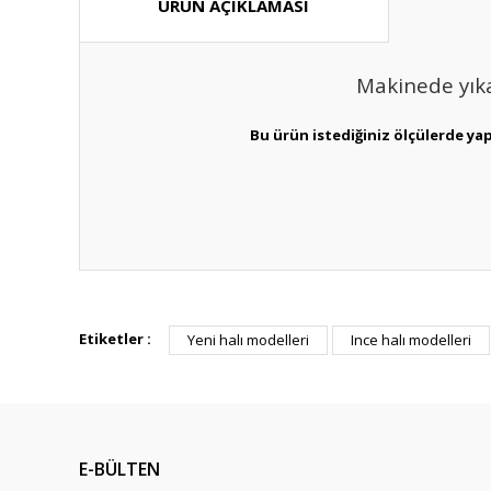
ÜRÜN AÇIKLAMASI
Makinede yıka
Bu ürün istediğiniz ölçülerde ya
Bu ürünün fiyat bilgisi, resim, ürün açıklamalarında ve diğ
Görüş ve önerileriniz için teşekkür ederiz.
Etiketler :
Yeni halı modelleri
Ince halı modelleri
Ürün resmi kalitesiz, bozuk veya görüntülenemiyor.
Ürün açıklamasında eksik bilgiler bulunuyor.
Ürün bilgilerinde hatalar bulunuyor.
E-BÜLTEN
Ürün fiyatı diğer sitelerden daha pahalı.