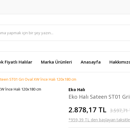
k Fiyatlı Halılar
Marka Ürünleri
Anasayfa
Hakkımız
ateen ST01 Gri Oval XW İnce Halı 120x180 cm
Eko Halı
Eko Halı Sateen ST01 Gr
2.878,17 TL
3.597,71
*959,39 TL den başlayan taksitler