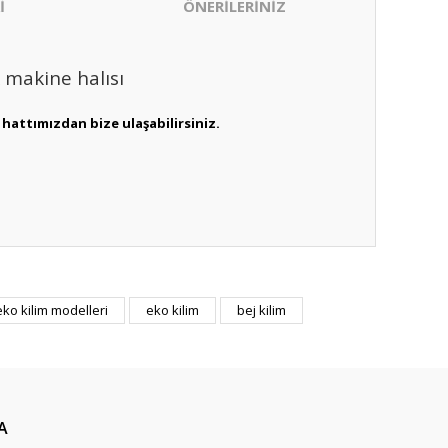
İ
ÖNERİLERİNİZ
 makine halısı
hattımızdan bize ulaşabilirsiniz.
ıza iletebilirsiniz.
eko kilim modelleri
eko kilim
bej kilim
A