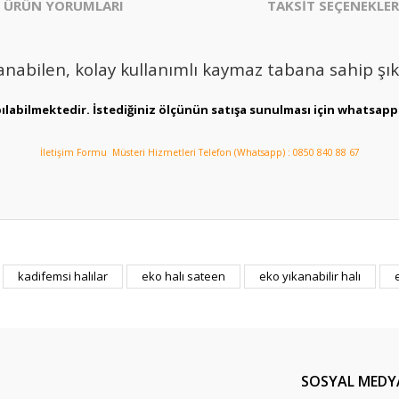
ÜRÜN YORUMLARI
TAKSİT SEÇENEKLER
nabilen, kolay kullanımlı kaymaz tabana sahip şık
pılabilmektedir. İstediğiniz ölçünün satışa sunulması için whatsapp 
İletişim Formu
Müsteri Hizmetleri Telefon (Whatsapp) : 0850 840 88 67
er konularda yetersiz gördüğünüz noktaları öneri formunu kullanarak tarafım
kadifemsi halılar
eko halı sateen
eko yıkanabilir halı
Bu ürüne ilk yorumu siz yapın!
Yorum Yaz
SOSYAL MEDY