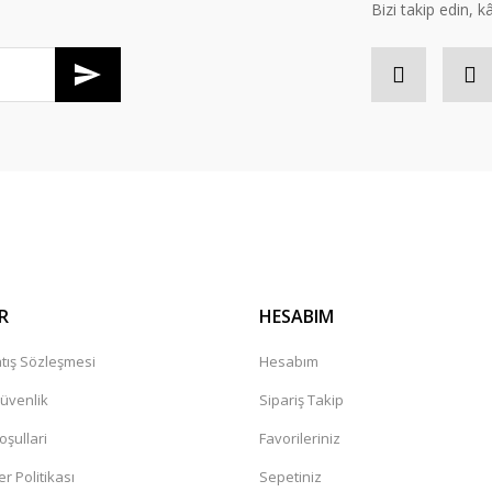
Bizi takip edin, kâr
Gönder
R
HESABIM
tış Sözleşmesi
Hesabım
Güvenlik
Sipariş Takip
oşullari
Favorileriniz
er Politikası
Sepetiniz