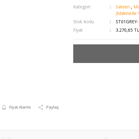
Kategori
Sateen
,
Ma
(Makinede Y
Stok Kodu
ST01GREY-
Fiyat
3.270,65 T
Fiyat Alarmı
Paylaş