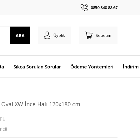
0850 840 88 67
ARA
Üyelik
Sepetim
da
Sıkça Sorulan Sorular
Ödeme Yöntemleri
İndirim
i Oval XW İnce Halı 120x180 cm
 TL
le!!