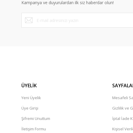
Kampanya ve duyurulardan ilk siz haberdar olun!
Bu ürüne benzer farklı alternatifler olmalı.
ÜYELİK
SAYFALA
Yeni Üyelik
Mesafeli Sa
Üye Girişi
Gizlilik ve 
Şifremi Unuttum
İptal İade K
İletişim Formu
Kişisel Veril