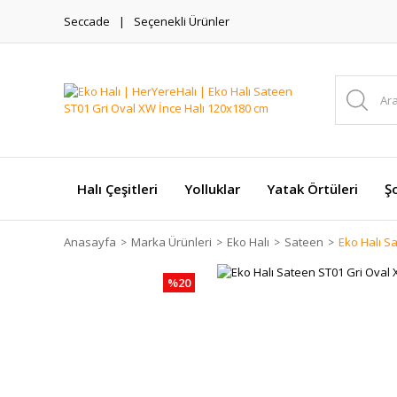
Seccade
Seçenekli Ürünler
Halı Çeşitleri
Yolluklar
Yatak Örtüleri
Şo
Anasayfa
Marka Ürünleri
Eko Halı
Sateen
Eko Halı S
%20