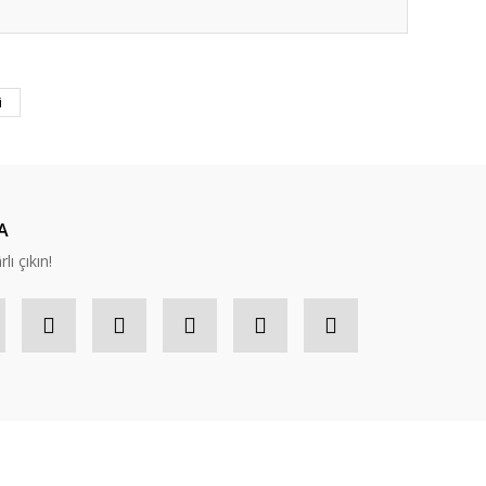
ıza iletebilirsiniz.
i
A
lı çıkın!