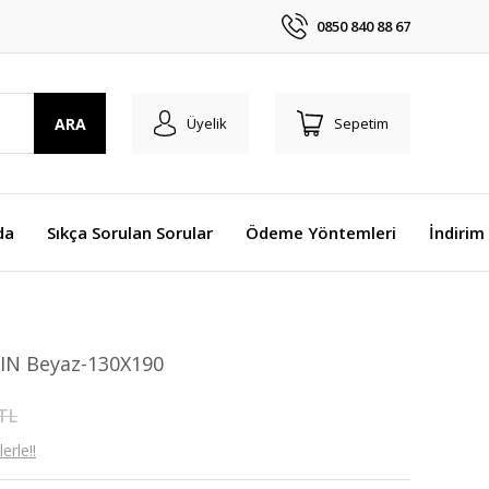
0850 840 88 67
ARA
Üyelik
Sepetim
da
Sıkça Sorulan Sorular
Ödeme Yöntemleri
İndirim
IN Beyaz-130X190
 TL
erle!!