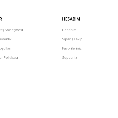
R
HESABIM
tış Sözleşmesi
Hesabım
Güvenlik
Sipariş Takip
oşullari
Favorileriniz
er Politikası
Sepetiniz