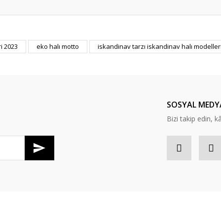
er konularda yetersiz gördüğünüz noktaları öneri formunu kullanarak tarafım
i 2023
eko halı motto
iskandinav tarzı iskandinav halı modeller
Bu ürüne ilk yorumu siz yapın!
Yorum Yaz
SOSYAL MEDY
Bizi takip edin, kâr
Gönder