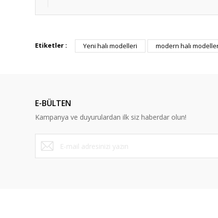
Bu ürünün fiyat bilgisi, resim, ürün açıklamalarında ve diğ
Görüş ve önerileriniz için teşekkür ederiz.
Etiketler :
Yeni halı modelleri
modern halı modeller
Ürün resmi kalitesiz, bozuk veya görüntülenemiyor.
Ürün açıklamasında eksik bilgiler bulunuyor.
Ürün bilgilerinde hatalar bulunuyor.
E-BÜLTEN
Ürün fiyatı diğer sitelerden daha pahalı.
Kampanya ve duyurulardan ilk siz haberdar olun!
Bu ürüne benzer farklı alternatifler olmalı.