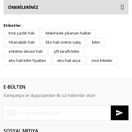
ÖNERİLERİNİZ
Etiketler :
Ince yazlık halı
Makinede yıkanan halılar
Yıkanabilir halı
Eko halı online satış
kilim
eskitme desen halı
çift taraflı kilim
eko halı kilim fiyatları
eko halı arya
ince kilimler
E-BÜLTEN
Kampanya ve duyurulardan ilk siz haberdar olun!
SOSYAL MEDYA