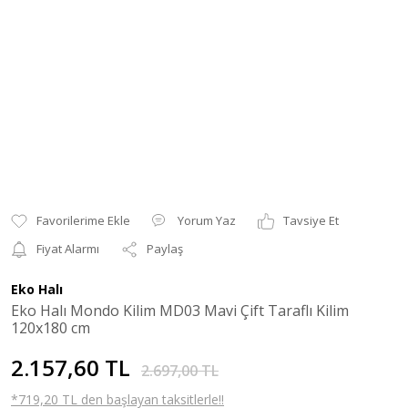
Yorum Yaz
Tavsiye Et
Fiyat Alarmı
Paylaş
Eko Halı
Eko Halı Mondo Kilim MD03 Mavi Çift Taraflı Kilim
120x180 cm
2.157,60 TL
2.697,00 TL
*719,20 TL den başlayan taksitlerle!!