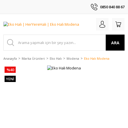
0850 840 88 67
ARA
Anasayfa
Marka Ürünleri
Eko Halı
Modena
Eko Halı Modena
%40
YENİ