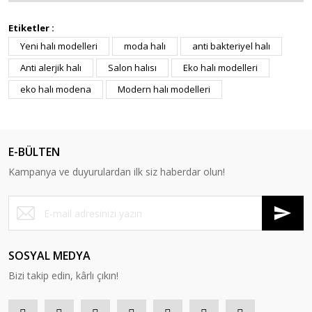
Etiketler :
Yeni halı modelleri
moda halı
anti bakteriyel halı
Anti alerjik halı
Salon halısı
Eko halı modelleri
eko halı modena
Modern halı modelleri
E-BÜLTEN
Kampanya ve duyurulardan ilk siz haberdar olun!
SOSYAL MEDYA
Bizi takip edin, kârlı çıkın!