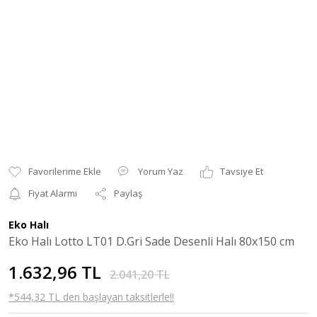
Yorum Yaz
Tavsiye Et
Fiyat Alarmı
Paylaş
Eko Halı
Eko Halı Lotto LT01 D.Gri Sade Desenli Halı 80x150 cm
1.632,96 TL
2.041,20 TL
*544,32 TL den başlayan taksitlerle!!