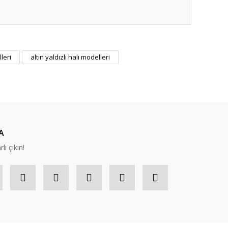
ıza iletebilirsiniz.
leri
altın yaldızlı halı modelleri
A
lı çıkın!