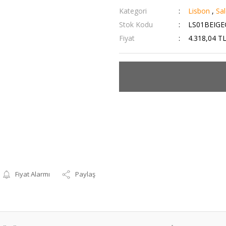
Kategori
Lisbon
,
Sal
Stok Kodu
LS01BEIGE
Fiyat
4.318,04 T
Fiyat Alarmı
Paylaş