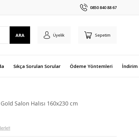
0850 840 88 67
ARA
Üyelik
Sepetim
da
Sıkça Sorulan Sorular
Ödeme Yöntemleri
İndirim
 Gold Salon Halısı 160x230 cm
erle!!