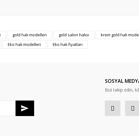
er konularda yetersiz gördüğünüz noktaları öneri formunu kullanarak tarafım
i
gold halı modelleri
gold salon halısı
krem gold halı model
Bu ürüne ilk yorumu siz yapın!
Eko halı modelleri
Eko halı fiyatları
Yorum Yaz
SOSYAL MEDY
Bizi takip edin, kâr
Gönder