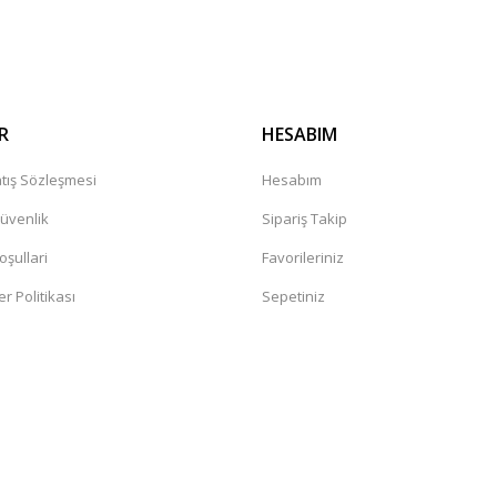
R
HESABIM
tış Sözleşmesi
Hesabım
Güvenlik
Sipariş Takip
oşullari
Favorileriniz
er Politikası
Sepetiniz