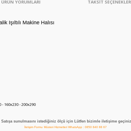
ÜRÜN YORUMLARI
TAKSİT SEÇENEKLER
k Işıltılı Makine Halısı
0 - 160x230 - 200x290
Satışa sunulmasını istediğiniz ölçü için Lütfen bizimle iletişime geçiniz
İletişim Formu
Müsteri Hizmetleri WhatsApp : 0850 840 88 67