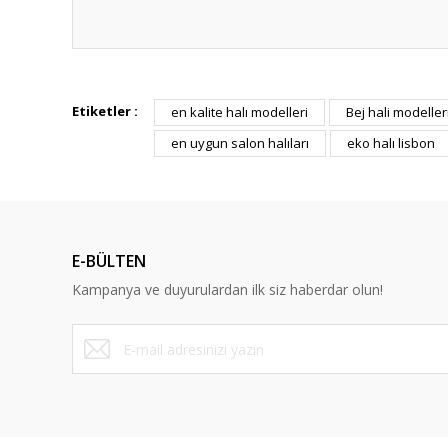
Bu ürünün fiyat bilgisi, resim, ürün açıklamalarında ve diğ
Görüş ve önerileriniz için teşekkür ederiz.
Etiketler :
en kalite halı modelleri
Bej hali modeller
en uygun salon halıları
eko halı lisbon
Ürün resmi kalitesiz, bozuk veya görüntülenemiyor.
Ürün açıklamasında eksik bilgiler bulunuyor.
Ürün bilgilerinde hatalar bulunuyor.
Ürün fiyatı diğer sitelerden daha pahalı.
E-BÜLTEN
Bu ürüne benzer farklı alternatifler olmalı.
Kampanya ve duyurulardan ilk siz haberdar olun!