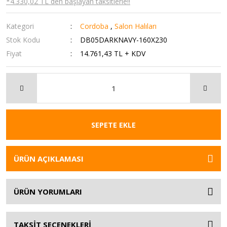
*4.330,02 TL den başlayan taksitlerle!!
Kategori
Cordoba
,
Salon Halıları
Stok Kodu
DB05DARKNAVY-160X230
Fiyat
14.761,43 TL + KDV
SEPETE EKLE
ÜRÜN AÇIKLAMASI
ÜRÜN YORUMLARI
TAKSİT SEÇENEKLERİ