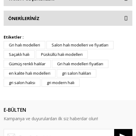
ÖNERİLERİNİZ
Etiketler :
Gri halı modelleri
Salon halı modelleri ve fiyatları
Saçaklı halı
Püsküllü halı modelleri
Gümüş renkli halılar
Gri halı modelleri fiyatları
en kalite halı modelleri
gri salon halıları
gri salon halısı
gri modern halı
E-BÜLTEN
Kampanya ve duyurulardan ilk siz haberdar olun!