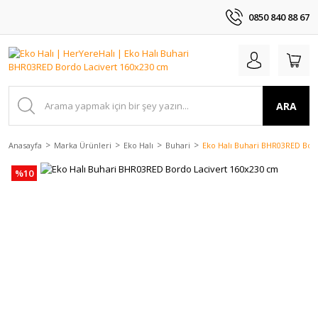
0850 840 88 67
ARA
Anasayfa
Marka Ürünleri
Eko Halı
Buhari
Eko Halı Buhari BHR03RED Bor
%10