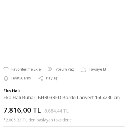
Yorum Yaz
Tavsiye Et
Fiyat Alarmı
Paylaş
Eko Halı
Eko Halı Buhari BHR03RED Bordo Lacivert 160x230 cm
7.816,00 TL
8.684,44 TL
*2.605,33 TL den başlayan taksitlerle!!