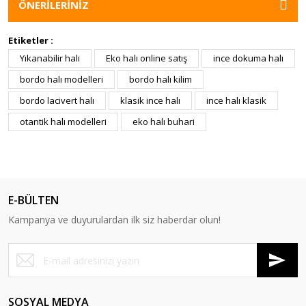
ÖNERİLERİNİZ
Etiketler :
Yıkanabilir halı
Eko halı online satış
ince dokuma halı
bordo halı modelleri
bordo halı kilim
bordo lacivert halı
klasik ince halı
ince halı klasik
otantik halı modelleri
eko halı buhari
E-BÜLTEN
Kampanya ve duyurulardan ilk siz haberdar olun!
SOSYAL MEDYA