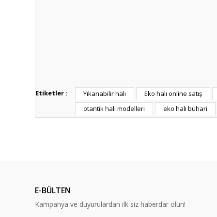
Bu ürünün fiyat bilgisi, resim, ürün açıklamalarında v
Etiketler :
Yıkanabilir halı
Eko halı online satış
Görüş ve önerileriniz için teşekkür ederiz.
otantik halı modelleri
eko halı buhari
Ürün resmi kalitesiz, bozuk veya görüntülenemiyor.
Ürün açıklamasında eksik bilgiler bulunuyor.
Ürün bilgilerinde hatalar bulunuyor.
Ürün fiyatı diğer sitelerden daha pahalı.
Bu ürüne benzer farklı alternatifler olmalı.
E-BÜLTEN
Kampanya ve duyurulardan ilk siz haberdar olun!