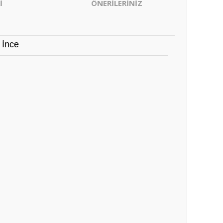
İ
ÖNERİLERİNİZ
 İnce