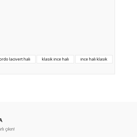
afımıza iletebilirsiniz.
ordo lacivert halı
klasik ince halı
ince halı klasik
A
lı çıkın!