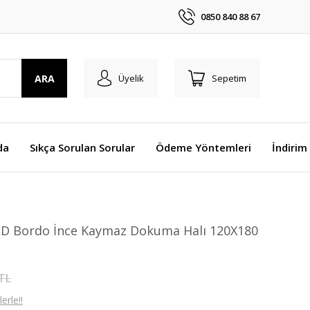
0850 840 88 67
ARA
Üyelik
Sepetim
da
Sıkça Sorulan Sorular
Ödeme Yöntemleri
İndirim
ED Bordo İnce Kaymaz Dokuma Halı 120X180
 TL
erle!!