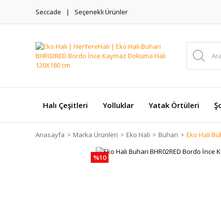
Seccade
Seçenekli Ürünler
Halı Çeşitleri
Yolluklar
Yatak Örtüleri
Şo
Anasayfa
Marka Ürünleri
Eko Halı
Buhari
Eko Halı B
%10