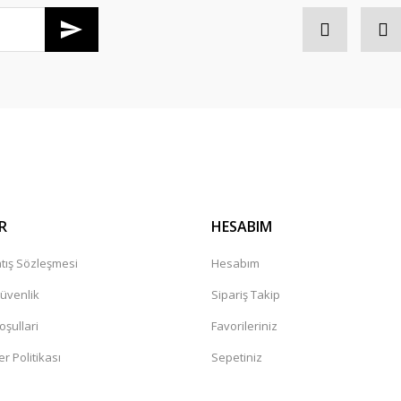
Gönder
R
HESABIM
tış Sözleşmesi
Hesabım
Güvenlik
Sipariş Takip
oşullari
Favorileriniz
er Politikası
Sepetiniz