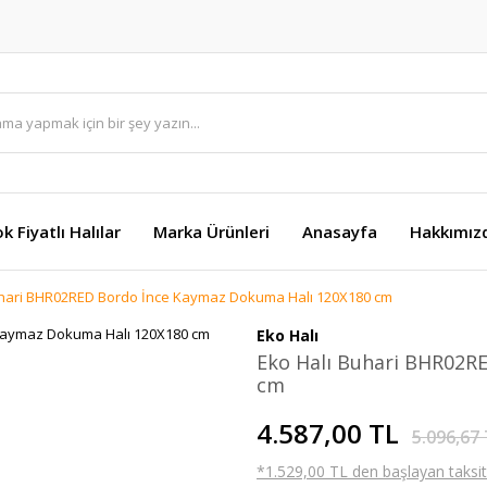
k Fiyatlı Halılar
Marka Ürünleri
Anasayfa
Hakkımız
uhari BHR02RED Bordo İnce Kaymaz Dokuma Halı 120X180 cm
Eko Halı
Eko Halı Buhari BHR02R
cm
4.587,00 TL
5.096,67
*1.529,00 TL den başlayan taksitl