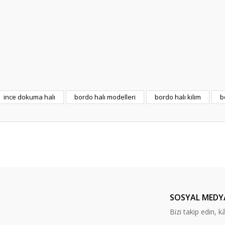
Bu ürüne ilk yorumu siz yapın!
Yorum Yaz
e diğer konularda yetersiz gördüğünüz noktaları öneri formunu kullanarak tar
ince dokuma halı
bordo halı modelleri
bordo halı kilim
b
SOSYAL MEDY
Bizi takip edin, kâr