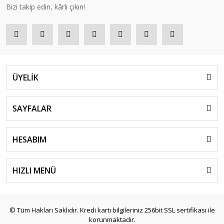
Bizi takip edin, kârlı çıkın!
TÜKENDİ
ÜYELİK
SAYFALAR
HESABIM
Doğuş Peluş Halı
Doğuş Tavşan Tüyü Turkuaz 100x140 cm
HIZLI MENÜ
1.679,21 TL
© Tüm Hakları Saklıdır. Kredi kartı bilgileriniz 256bit SSL sertifikası ile
korunmaktadır.