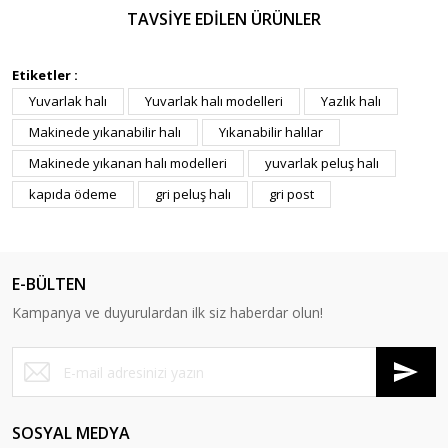
TAVSİYE EDİLEN ÜRÜNLER
Etiketler :
Yuvarlak halı
Yuvarlak halı modelleri
Yazlık halı
Makinede yıkanabilir halı
Yıkanabilir halılar
Makinede yıkanan halı modelleri
yuvarlak peluş halı
kapıda ödeme
gri peluş halı
gri post
E-BÜLTEN
Kampanya ve duyurulardan ilk siz haberdar olun!
Doğuş Peluş Halı
Doğuş Tavşan Tüyü Turkuaz 80x140 cm
1.343,86 TL
SOSYAL MEDYA