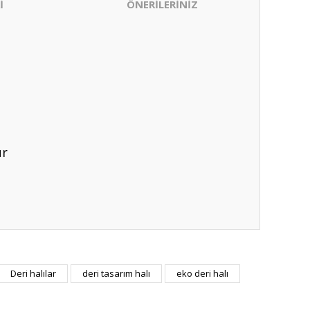
İ
ÖNERİLERİNİZ
ür
ıza iletebilirsiniz.
Deri halılar
deri tasarım halı
eko deri halı