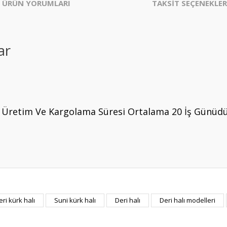
ÜRÜN YORUMLARI
TAKSİT SEÇENEKLER
ar
sı Üretim Ve Kargolama Süresi Ortalama 20 İş Günüd
er konularda yetersiz gördüğünüz noktaları öneri formunu kullanarak tarafım
eri kürk halı
Suni kürk halı
Deri halı
Deri halı modelleri
Bu ürüne ilk yorumu siz yapın!