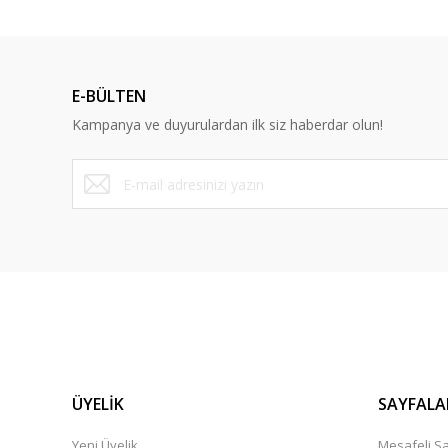
Ürün açıklamasında eksik bilgiler bulunuyor.
Ürün bilgilerinde hatalar bulunuyor.
Ürün fiyatı diğer sitelerden daha pahalı.
E-BÜLTEN
Bu ürüne benzer farklı alternatifler olmalı.
Kampanya ve duyurulardan ilk siz haberdar olun!
ÜYELİK
SAYFALA
Yeni Üyelik
Mesafeli Sa