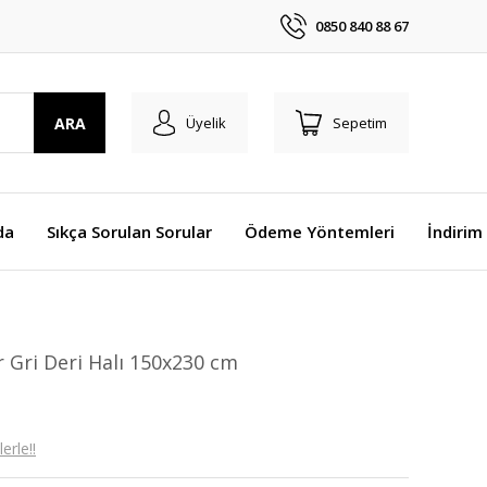
0850 840 88 67
ARA
Üyelik
Sepetim
da
Sıkça Sorulan Sorular
Ödeme Yöntemleri
İndirim
 Gri Deri Halı 150x230 cm
erle!!