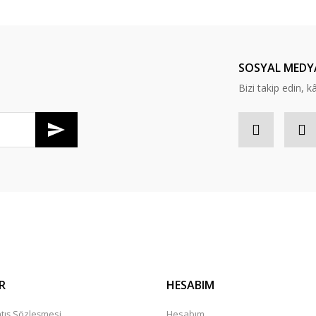
Yorum Yaz
SOSYAL MEDY
Bizi takip edin, kâr
Gönder
R
HESABIM
tış Sözleşmesi
Hesabım