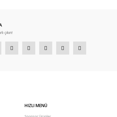
A
lı çıkın!
HIZLI MENÜ
Sponsor Ürünler