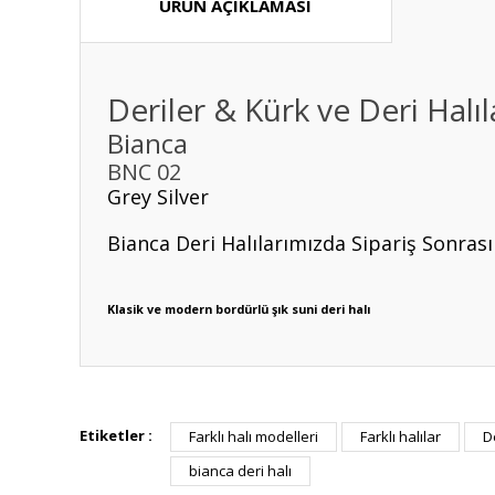
ÜRÜN AÇIKLAMASI
Deriler & Kürk ve Deri Halıl
Bianca
BNC 02
Grey Silver
Bianca Deri Halılarımızda Sipariş Sonra
Klasik ve modern bordürlü şık suni deri halı
Bu ürünün fiyat bilgisi, resim, ürün açıklamalarında ve diğ
Görüş ve önerileriniz için teşekkür ederiz.
Etiketler :
Farklı halı modelleri
Farklı halılar
D
bianca deri halı
Ürün resmi kalitesiz, bozuk veya görüntülenemiyor.